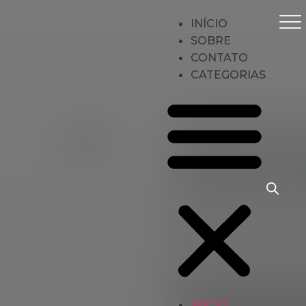
INÍCIO
SOBRE
CONTATO
CATEGORIAS
Início
Blocos e Cadernetas
Caderno A5 em Poliéster
INÍCIO