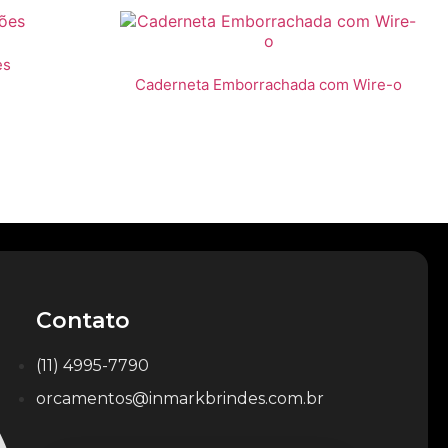
es
Caderneta Emborrachada com Wire-o
Contato
(11) 4995-7790
orcamentos@inmarkbrindes.com.br