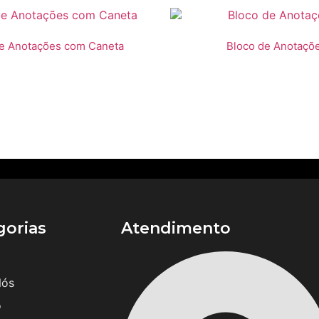
de Anotações com Caneta
Bloco de Anotaçõ
gorias
Atendimento
Nós
o