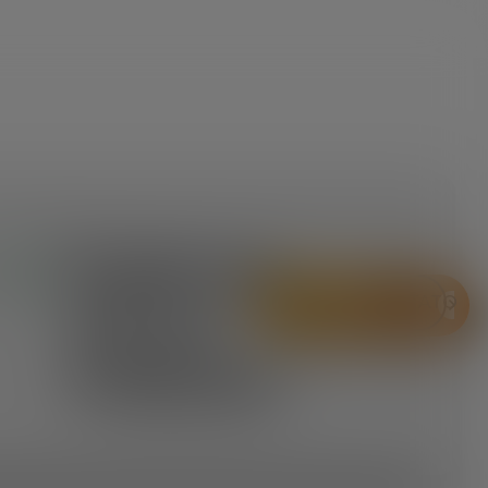
Caderno
SKU:
IN
93725
STOCK
ORÇAMENTO
CONTATO
A5 em
WHATSAPP
Poliéster