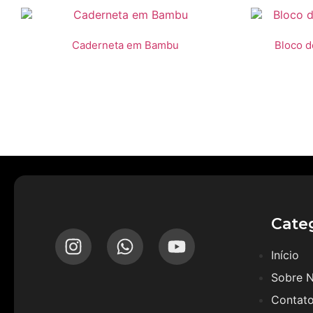
Caderneta em Bambu
Bloco 
Cate
Início
Sobre 
Contat