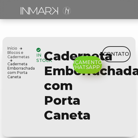
Início
Caderneta
Blocos e
CONTATO
IN
Cadernetas
STOCK
ORÇAMENTO
Caderneta
Emborrachad
WHATSAPP
Emborrachada
com Porta
Caneta
com
Porta
Caneta