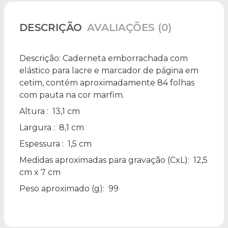
DESCRIÇÃO
AVALIAÇÕES (0)
Descrição:
Caderneta emborrachada com
elástico para lacre e marcador de página em
cetim, contém aproximadamente 84 folhas
com pauta na cor marfim.
Altura
: 13,1 cm
Largura
: 8,1 cm
Espessura
: 1,5 cm
Medidas aproximadas para gravação
(CxL): 12,5
cm x 7 cm
Peso aproximado
(g): 99