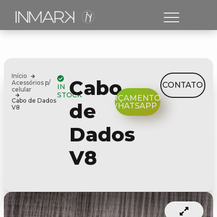
Início
Cabo
Acessórios p/
CONTATO
IN
celular
STOCK
ORÇAMENTO
Cabo de Dados
de
WHATSAPP
V8
Dados
V8