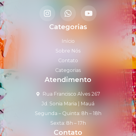
Categorias
Início
Sobre Nós
Contato
Categorias
Atendimento
Rua Francisco Alves 267
Jd. Sonia Maria | Mauá
Segunda – Quinta: 8h – 18h
Sexta: 8h – 17h
Contato