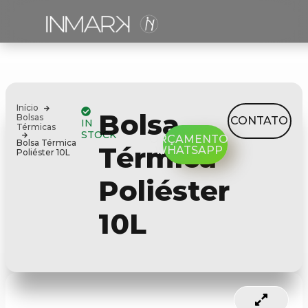
Início
Bolsa
Bolsas
CONTATO
IN
Térmicas
STOCK
ORÇAMENTO
Bolsa Térmica
Térmica
WHATSAPP
Poliéster 10L
Poliéster
10L