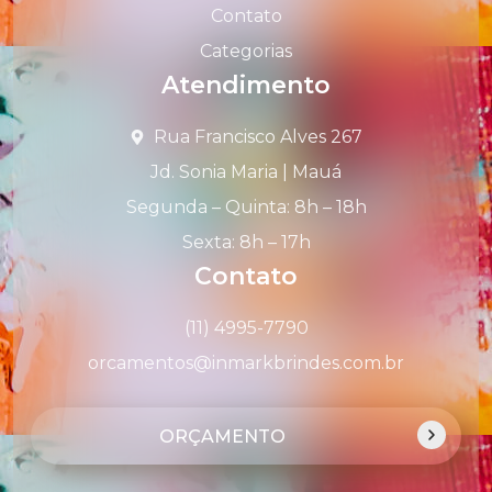
Contato
Categorias
Atendimento
Rua Francisco Alves 267
Jd. Sonia Maria | Mauá
Segunda – Quinta: 8h – 18h
Sexta: 8h – 17h
Contato
(11) 4995-7790
orcamentos@inmarkbrindes.com.br
ORÇAMENTO