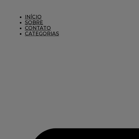
Ir
para
o
INÍCIO
conteúdo
SOBRE
CONTATO
CATEGORIAS