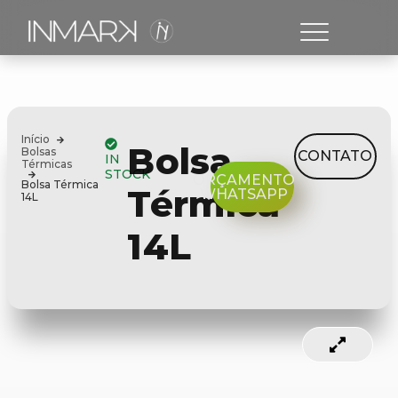
Início
Bolsa
Bolsas
CONTATO
IN
Térmicas
STOCK
ORÇAMENTO
Bolsa Térmica
Térmica
WHATSAPP
14L
14L