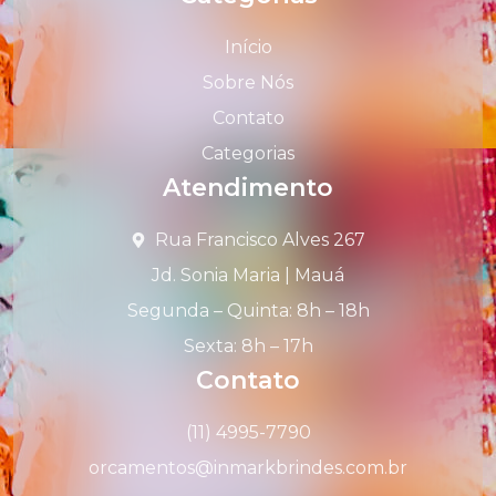
Início
Sobre Nós
Contato
Categorias
Atendimento
Rua Francisco Alves 267
Jd. Sonia Maria | Mauá
Segunda – Quinta: 8h – 18h
Sexta: 8h – 17h
Contato
(11) 4995-7790
orcamentos@inmarkbrindes.com.br