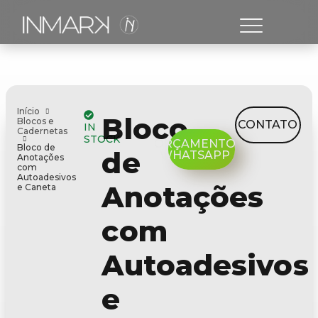
Início
Bloco
Blocos e
CONTATO
IN
Cadernetas
STOCK
ORÇAMENTO
Bloco de
de
WHATSAPP
Anotações
com
Autoadesivos
Anotações
e Caneta
com
Autoadesivos
e