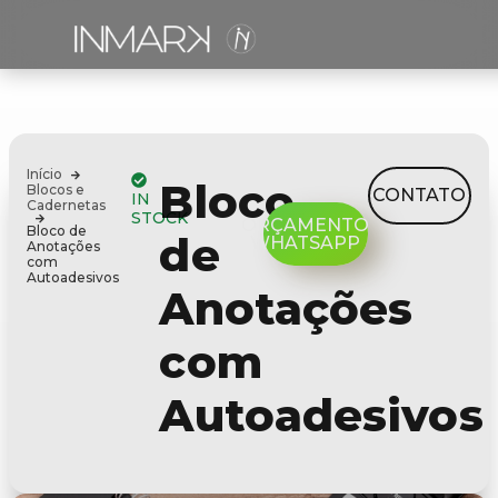
Início
Bloco
Blocos e
CONTATO
IN
Cadernetas
STOCK
ORÇAMENTO
Bloco de
de
WHATSAPP
Anotações
com
Autoadesivos
Anotações
com
Autoadesivos