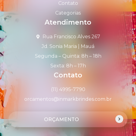
Contato
Categorias
Atendimento
Rua Francisco Alves 267
Jd. Sonia Maria | Mauá
Segunda – Quinta: 8h – 18h
Sexta: 8h – 17h
Contato
(11) 4995-7790
orcamentos@inmarkbrindes.com.br
ORÇAMENTO