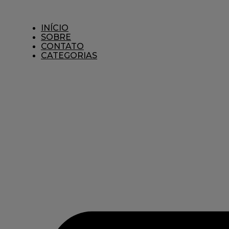
Ir
para
o
INÍCIO
conteúdo
SOBRE
CONTATO
CATEGORIAS