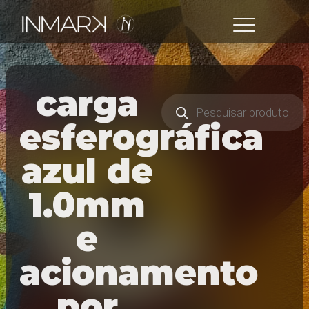
carga
esferográfica
azul de
1.0mm
e
acionamento
por